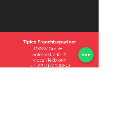
Tipico Franchisepartner
GSSW GmbH
Sülmerstraße 12
74072 Heilbronn
Tel.:
07131/2068891
riley@simella.de
© 2021 GSSW GmbH
Datenschutzerklärung
18+. Glücksspiel
kann süchtig
machen. Spiele
verantwortungsbe
wusst. Weitere
Informationen
findest du auf