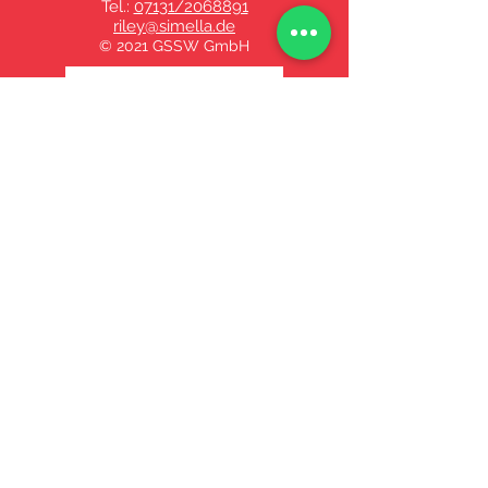
Tel.:
07131/2068891
riley@simella.de
© 2021 GSSW GmbH
Datenschutzerklärung
18+. Glücksspiel
kann süchtig
machen. Spiele
verantwortungsbe
wusst. Weitere
Informationen
findest du auf
unserer
Spielersch
utzseite
. Beratung
und Hilfe für
Betroffene und
Angehörige gibt es
auf
www.bundesweit-
gegen-
gluecksspielsucht.d
e
und
www.check-
dein-spiel.de
.