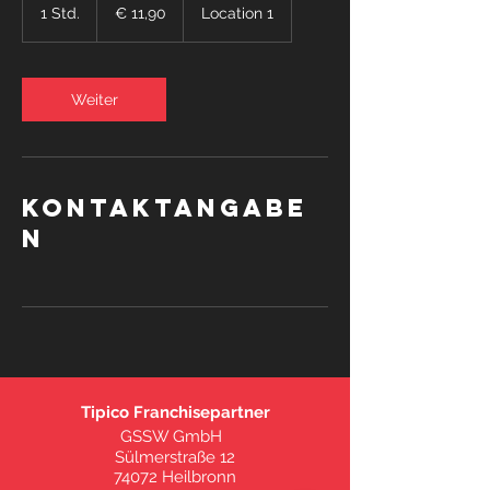
11,90
1 Std.
1
€ 11,90
Location 1
S
t
d
Weiter
Kontaktangabe
n
Tipico Franchisepartner
GSSW GmbH
Sülmerstraße 12
74072 Heilbronn